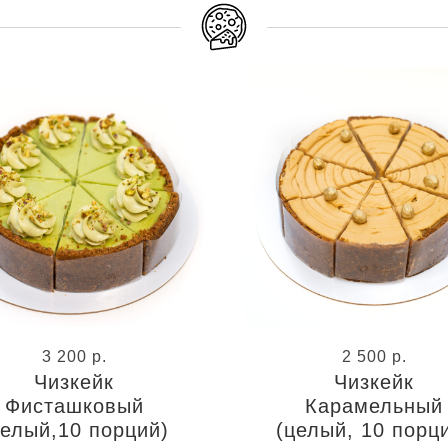
3 200
р.
2 500
р.
Чизкейк
Чизкейк
Фисташковый
Карамельный
целый,10 порций)
(целый, 10 порц