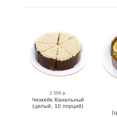
2 500
р.
Чизкейк Ванильный
(целый, 10 порций)
(