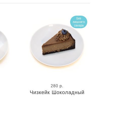
Без
лишнего
сахара
280
р.
Чизкейк Шоколадный