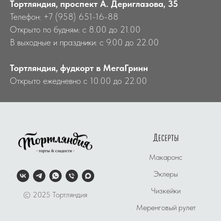
Тортляндия, проспект А. Дериглазова, 35
Телефон: +7 (958) 651-16-88
Открыто по будням: с 8.00 до 21.00
В выходные и праздники: с 9.00 до 22.00
Тортляндия, фудкорт в МегаГринн
Открыто ежедневно с 10.00 до 22.00
Десерты
Макаронс
Эклеры
Чизкейки
© 2025 Тортляндия
Меренговый рулет