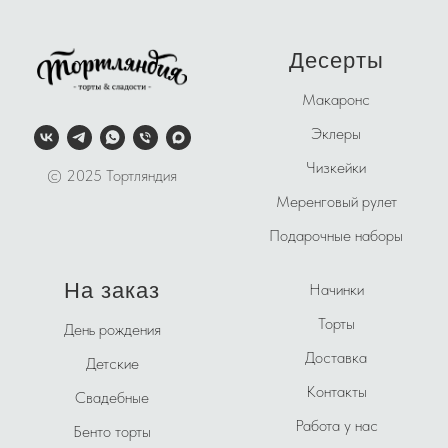
Десерты
Макаронс
Эклеры
Чизкейки
© 2025 Тортляндия
Меренговый рулет
Подарочные наборы
На заказ
Начинки
Торты
День рождения
Доставка
Детские
Контакты
Свадебные
Работа у нас
Бенто торты