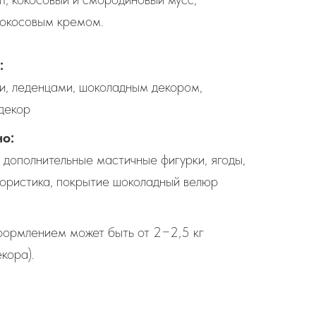
кокосовым кремом.
:
, леденцами, шоколадным декором,
декор
о:
 дополнительные мастичные фигурки, ягоды,
лористика, покрытие шоколадный велюр
формлением может быть от 2−2,5 кг
екора).