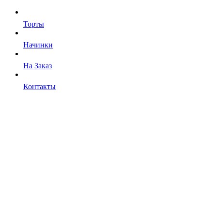
Торты
Начинки
На Заказ
Контакты
Отправляя форму, вы соглашаетесь
с политикой в отношении обработки персональных данных
Торты и десерты
фирменные или с индивидуальным оформлением