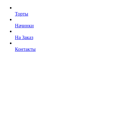
Торты
Начинки
На Заказ
Контакты
Отправляя форму, вы соглашаетесь
с политикой в отношении обработки персональных данных
Торты и десерты
фирменные или с индивидуальным оформлением