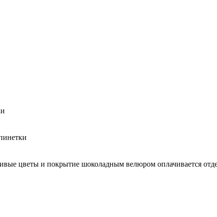
ки
 пинетки
ивые цветы и покрытие шоколадным велюром оплачивается отд