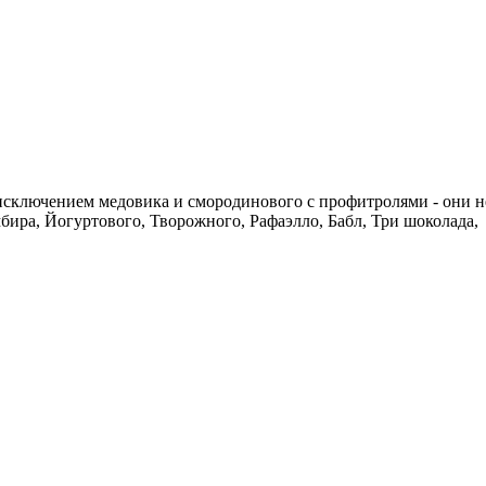
 исключением медовика и смородинового с профитролями - они не
ира, Йогуртового, Творожного, Рафаэлло, Бабл, Три шоколада,