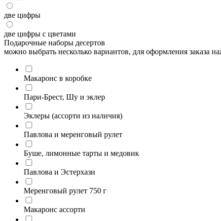
две цифры
две цифры с цветами
Подарочные наборы десертов
можно выбрать несколько вариантов, для оформления заказа н
Макаронс в коробке
Пари-Брест, Шу и эклер
Эклеры (ассорти из наличия)
Павлова и меренговый рулет
Буше, лимонные тарты и медовик
Павлова и Эстерхази
Меренговый рулет 750 г
Макаронс ассорти