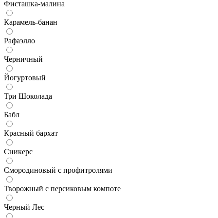
Фисташка-малина
Карамель-банан
Рафаэлло
Черничный
Йогуртовый
Три Шоколада
Бабл
Красный бархат
Сникерс
Смородиновый с профитролями
Творожный с персиковым компоте
Черный Лес