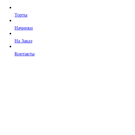
Торты
Начинки
На Заказ
Контакты
Отправляя форму, вы соглашаетесь
с политикой в отношении обработки персональных данных
Торты и десерты
фирменные или с индивидуальным оформлением