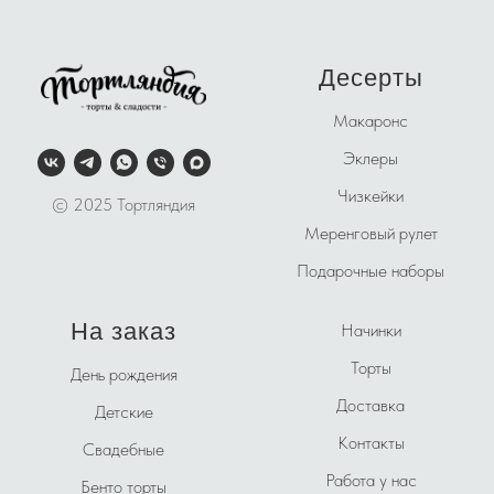
Десерты
Макаронс
Эклеры
Чизкейки
© 2025 Тортляндия
Меренговый рулет
Подарочные наборы
На заказ
Начинки
Торты
День рождения
Доставка
Детские
Контакты
Свадебные
Работа у нас
Бенто торты